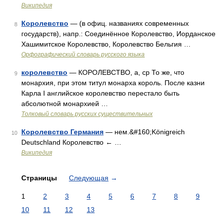
Википедия
Королевство
— (в офиц. названиях современных
8
государств), напр.: Соединённое Королевство, Иорданское
Хашимитское Королевство, Королевство Бельгия …
Орфографический словарь русского языка
королевство
— КОРОЛЕВСТВО, а, ср То же, что
9
монархия, при этом титул монарха король. После казни
Карла I английское королевство перестало быть
абсолютной монархией …
Толковый словарь русских существительных
Королевство Германия
— нем.&#160;Königreich
10
Deutschland Королевство ← …
Википедия
Страницы
Следующая
→
1
2
3
4
5
6
7
8
9
10
11
12
13