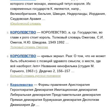
которого стоит монарх, имеющий титул короля. Из
современных государств К. являются, напр.,
Великобритания, Бельгия, Швеция, Нидерланды, Иордания,
Саудовская Аравия …
Юридический словарь
КОРОЛЕВСТВО
— КОРОЛЕВСТВО, а, ср. Государство, во
5
главе к рого стоит король. Толковый словарь Ожегова. С.И.
Ожегов, Н.Ю. Шведова. 1949 1992 …
Толковый словарь Ожегова
КОРОЛЕВСТВО
— кривых зеркал. Разг. О том, что не может
6
быть объяснено с позиций здравого смысла; о месте, где
всё наоборот. /em> Название кинофильма (студия М.
Горького, 1963 г.). Дядечко 2, 156–157 …
Большой словарь русских поговорок
Королевство
— Формы правления Аристократия
7
Геронтократия Демократия Имитационная демократия
Либеральная демократия Представительная демократия
Прямая демократия Буржуазная демократия Деспотизм
Джамахирия Ди …